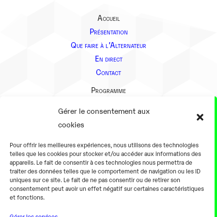
Accueil
Présentation
Que faire à l’Alternateur
En direct
Contact
Programme
Présentation
Gérer le consentement aux
Notre équipe
cookies
Aller plus loin
Pour offrir les meilleures expériences, nous utilisons des technologies
En pratique
telles que les cookies pour stocker et/ou accéder aux informations des
appareils. Le fait de consentir à ces technologies nous permettra de
Tarifs et horaires
traiter des données telles que le comportement de navigation ou les ID
Salles
uniques sur ce site. Le fait de ne pas consentir ou de retirer son
consentement peut avoir un effet négatif sur certaines caractéristiques
Équipements numériques
et fonctions.
Équipements traditionnels
Gérer les services