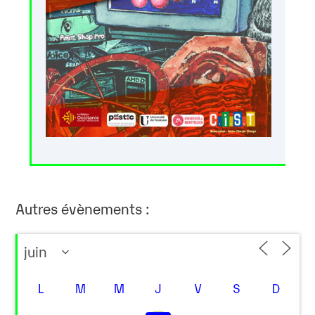
Autres évènements :
L
M
M
J
V
S
D