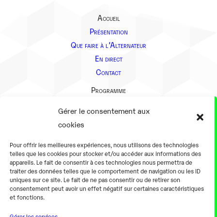
Accueil
Présentation
Que faire à l’Alternateur
En direct
Contact
Programme
Présentation
Gérer le consentement aux
Notre équipe
cookies
Aller plus loin
Pour offrir les meilleures expériences, nous utilisons des technologies
En pratique
telles que les cookies pour stocker et/ou accéder aux informations des
appareils. Le fait de consentir à ces technologies nous permettra de
Tarifs et horaires
traiter des données telles que le comportement de navigation ou les ID
Salles
uniques sur ce site. Le fait de ne pas consentir ou de retirer son
consentement peut avoir un effet négatif sur certaines caractéristiques
Équipements numériques
et fonctions.
Équipements traditionnels
Gérer les services