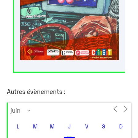
Autres évènements :
L
M
M
J
V
S
D