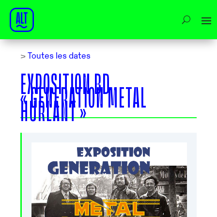
>
Toutes les dates
EXPOSITION BD
« GENERATION METAL
HURLANT »