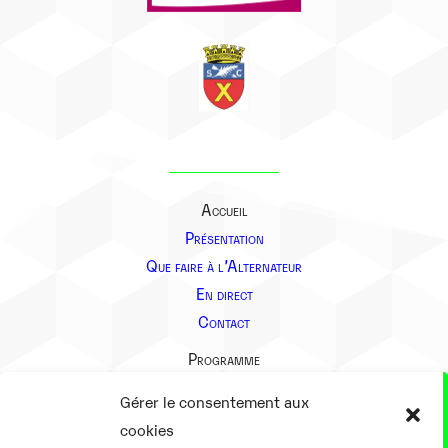
Accueil
Présentation
Que faire à l’Alternateur
En direct
Contact
Programme
Présentation
Gérer le consentement aux
Notre équipe
cookies