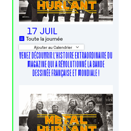
17 JUIL
Toute la journée
Ajouter au Calendrier
VENEZ DÉCOUVRIR L’HISTOIRE EXTRAORDINAIRE DU
Télécharger ICS
Calendrier Google
MAGAZINE QUI A RÉVOLUTIONNÉ LA BANDE
DESSINÉE FRANÇAISE ET MONDIALE !