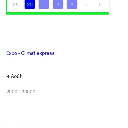
29
30
1
2
3
4
5
Expo - Climat express
4 Août
9h00 - 20h00
Outlook Live