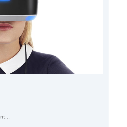
Google
iCalendar
Office 365
rent…