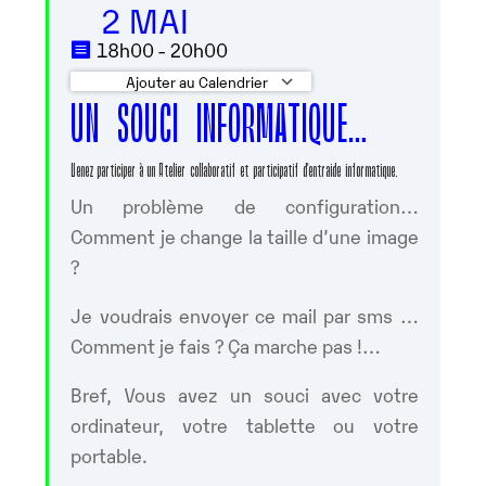
2 MAI
18h00 - 20h00
Ajouter au Calendrier
UN SOUCI INFORMATIQUE…
Télécharger ICS
Calendrier Google
Venez participer à un Atelier collaboratif et participatif d’entraide informatique.
Un problème de configuration…
Comment je change la taille d’une image
?
Je voudrais envoyer ce mail par sms …
Comment je fais ? Ça marche pas !…
Bref, Vous avez un souci avec votre
ordinateur, votre tablette ou votre
portable.