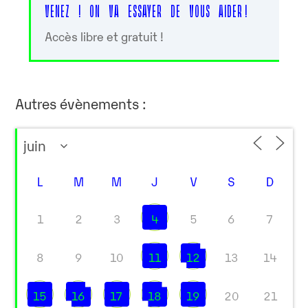
VENEZ ! ON VA ESSAYER DE VOUS AIDER !
Accès libre et gratuit !
Autres évènements :
L
M
M
J
V
S
D
1
2
3
4
5
6
7
8
9
10
11
12
13
14
15
16
17
18
19
20
21