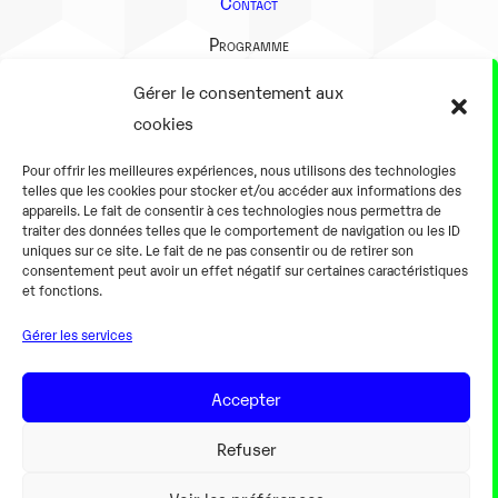
Contact
Programme
Présentation
Gérer le consentement aux
Notre équipe
cookies
Aller plus loin
Pour offrir les meilleures expériences, nous utilisons des technologies
En pratique
telles que les cookies pour stocker et/ou accéder aux informations des
appareils. Le fait de consentir à ces technologies nous permettra de
Tarifs et horaires
traiter des données telles que le comportement de navigation ou les ID
Salles
uniques sur ce site. Le fait de ne pas consentir ou de retirer son
consentement peut avoir un effet négatif sur certaines caractéristiques
Équipements numériques
et fonctions.
Équipements traditionnels
Gérer les services
Pour les pro
Gaming
Accepter
Refuser
Mentions légales
Voir les préférences