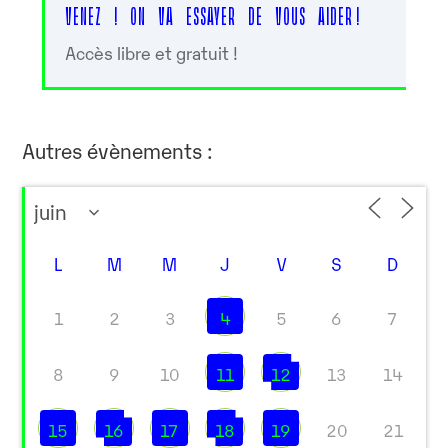
VENEZ ! ON VA ESSAYER DE VOUS AIDER !
Accès libre et gratuit !
Autres évènements :
L
M
M
J
V
S
D
1
2
3
4
5
6
7
8
9
10
11
12
13
14
15
16
17
18
19
20
21