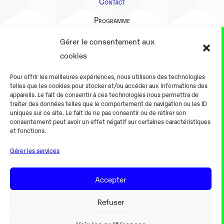
Contact
Programme
Présentation
Gérer le consentement aux
Notre équipe
cookies
Aller plus loin
Pour offrir les meilleures expériences, nous utilisons des technologies
En pratique
telles que les cookies pour stocker et/ou accéder aux informations des
appareils. Le fait de consentir à ces technologies nous permettra de
Tarifs et horaires
traiter des données telles que le comportement de navigation ou les ID
Salles
uniques sur ce site. Le fait de ne pas consentir ou de retirer son
consentement peut avoir un effet négatif sur certaines caractéristiques
Équipements numériques
et fonctions.
Équipements traditionnels
Gérer les services
Pour les pro
Gaming
Accepter
Refuser
Mentions légales
Voir les préférences