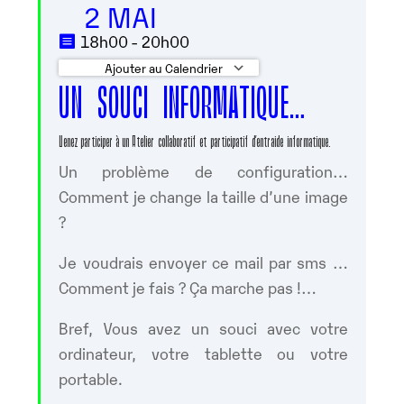
2 MAI
18h00 - 20h00
Ajouter au Calendrier
UN SOUCI INFORMATIQUE…
Télécharger ICS
Calendrier Googl
Venez participer à un Atelier collaboratif et participatif d’entraide informatique.
Un problème de configuration…
Comment je change la taille d’une image
?
Je voudrais envoyer ce mail par sms …
Comment je fais ? Ça marche pas !…
Bref, Vous avez un souci avec votre
ordinateur, votre tablette ou votre
portable.