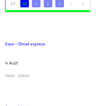
29
30
1
2
3
4
5
Expo - Climat express
4 Août
Outlook Live
9h00 - 20h00