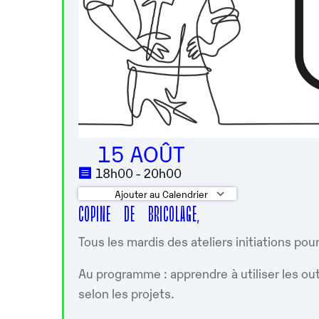
15 AOÛT
18h00 - 20h00
Ajouter au Calendrier
COPINE DE BRICOLAGE,
Télécharger ICS
Calendrier G
Tous les mardis des ateliers initiations pou
Au programme : apprendre à utiliser les out
selon les projets.