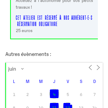
Accédez à l’autonomie pour vos petits
travaux !
CET ATELIER EST RÉSERVÉ À NOS ADHÉRENT-E-S
RÉSERVATION OBLIGATOIRE
25 euros
Autres évènements :
L
M
M
J
V
S
D
1
2
3
4
5
6
7
8
9
10
11
12
13
14