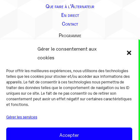
Que faire à l’Alternateur
En direct
Contact
Programme
Présentation
Gérer le consentement aux
Notre équipe
cookies
Aller plus loin
Pour offrir les meilleures expériences, nous utilisons des technologies
En pratique
telles que les cookies pour stocker et/ou accéder aux informations des
appareils. Le fait de consentir à ces technologies nous permettra de
Tarifs et horaires
traiter des données telles que le comportement de navigation ou les ID
Salles
uniques sur ce site. Le fait de ne pas consentir ou de retirer son
consentement peut avoir un effet négatif sur certaines caractéristiques
Équipements numériques
et fonctions.
Équipements traditionnels
Gérer les services
Pour les pro
Gaming
Accepter