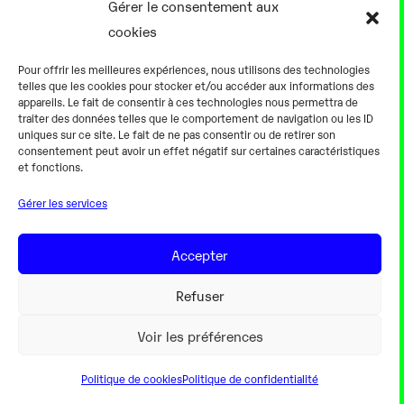
Gérer le consentement aux
Notre équipe
cookies
Aller plus loin
Pour offrir les meilleures expériences, nous utilisons des technologies
En pratique
telles que les cookies pour stocker et/ou accéder aux informations des
appareils. Le fait de consentir à ces technologies nous permettra de
Tarifs et horaires
traiter des données telles que le comportement de navigation ou les ID
Salles
uniques sur ce site. Le fait de ne pas consentir ou de retirer son
consentement peut avoir un effet négatif sur certaines caractéristiques
Équipements numériques
et fonctions.
Équipements traditionnels
Gérer les services
Pour les pro
Gaming
Accepter
Refuser
Mentions légales
Voir les préférences
Politique de cookies
Politique de confidentialité
Webdesign Colorinweb