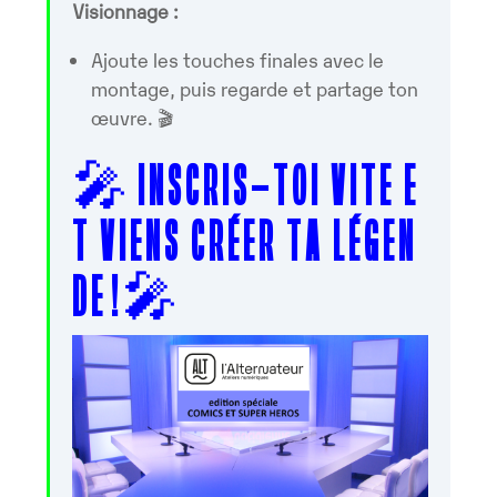
Visionnage :
Ajoute les touches finales avec le
montage, puis regarde et partage ton
œuvre. 🎬
🎤
I N S C R I S – T O I V I T E E
T V I E N S C R É E R T A L É G E N
D E !
🎤