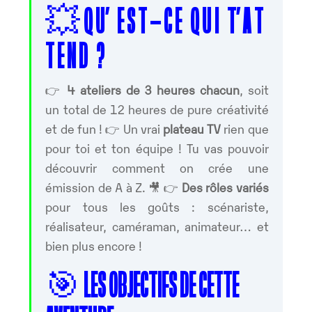
💥
Q U’ E S T – C E Q U I T’ A T
T E N D ?
👉
4 ateliers de 3 heures chacun
, soit
un total de 12 heures de pure créativité
et de fun ! 👉 Un vrai
plateau TV
rien que
pour toi et ton équipe ! Tu vas pouvoir
découvrir comment on crée une
émission de A à Z. 🎥 👉
Des rôles variés
pour tous les goûts : scénariste,
réalisateur, caméraman, animateur… et
bien plus encore !
🎯
LES OBJECTIFS DE CETTE