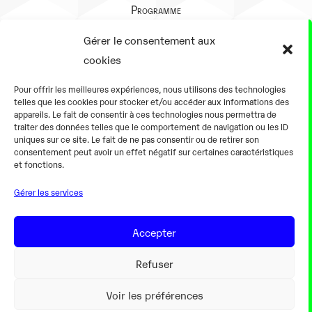
Programme
Présentation
Gérer le consentement aux
Notre équipe
cookies
Aller plus loin
Pour offrir les meilleures expériences, nous utilisons des technologies
En pratique
telles que les cookies pour stocker et/ou accéder aux informations des
appareils. Le fait de consentir à ces technologies nous permettra de
Tarifs et horaires
traiter des données telles que le comportement de navigation ou les ID
Salles
uniques sur ce site. Le fait de ne pas consentir ou de retirer son
consentement peut avoir un effet négatif sur certaines caractéristiques
Équipements numériques
et fonctions.
Équipements traditionnels
Gérer les services
Pour les pro
Gaming
Accepter
Refuser
Mentions légales
Voir les préférences