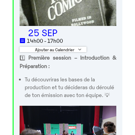
25 SEP
14h00 - 17h00
Ajouter au Calendrier
1️⃣
Première session – Introduction &
Télécharger ICS
Calendrier Googl
Préparation :
Tu découvriras les bases de la
production et tu décideras du déroulé
de ton émission avec ton équipe. 💡