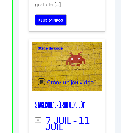
gratuite [...]
PLUS D’INFOS
STAGE CODE "CRÉER UN JEUX VIDÉO"
7 JUIL - 11
JUIL