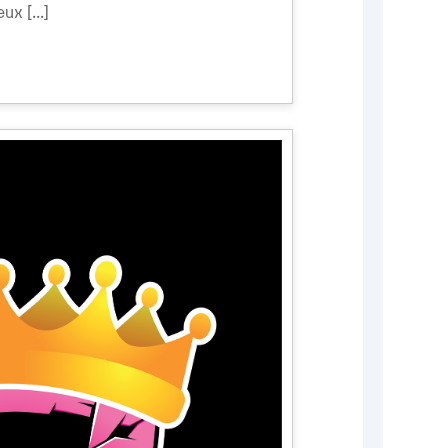
ux [...]