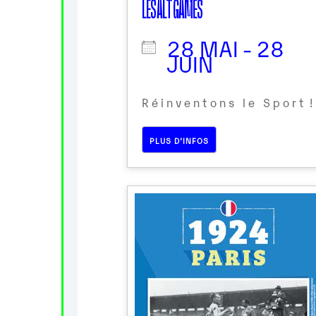
LES ALT GAMES
28 MAI - 28
JUIN
R é i n v e n t o n s l e S p o r t !
PLUS D’INFOS