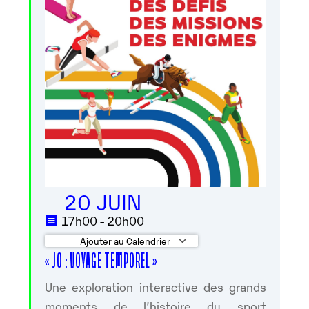
20 JUIN
17h00 - 20h00
Ajouter au Calendrier
« JO : VOYAGE TEMPOREL »
Télécharger ICS
Calendrier Google
Une exploration interactive des grands
moments de l’histoire du sport