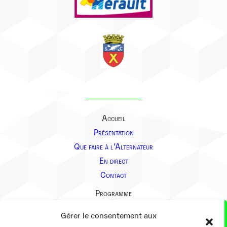
Accueil
Présentation
Que faire à l’Alternateur
En direct
Contact
Programme
Présentation
Gérer le consentement aux
Notre équipe