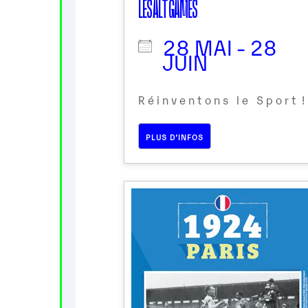
LES ALT GAMES
28 MAI - 28
JUIN
R é i n v e n t o n s l e S p o r t !
PLUS D’INFOS