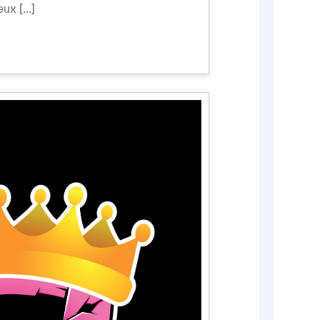
ux [...]