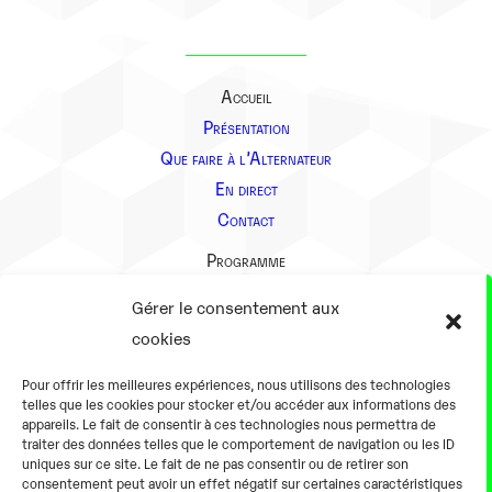
Accueil
Présentation
Que faire à l’Alternateur
En direct
Contact
Programme
Présentation
Gérer le consentement aux
Notre équipe
cookies
Aller plus loin
Pour offrir les meilleures expériences, nous utilisons des technologies
En pratique
telles que les cookies pour stocker et/ou accéder aux informations des
appareils. Le fait de consentir à ces technologies nous permettra de
Tarifs et horaires
traiter des données telles que le comportement de navigation ou les ID
Salles
uniques sur ce site. Le fait de ne pas consentir ou de retirer son
consentement peut avoir un effet négatif sur certaines caractéristiques