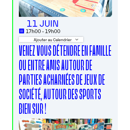
11 JUIN
17h00 - 19h00
Ajouter au Calendrier
VENEZ VOUS DÉTENDRE EN FAMILLE
Télécharger ICS
Calendrier Google
OU ENTRE AMIS AUTOUR DE
PARTIES ACHARNÉES DE JEUX DE
SOCIÉTÉ, AUTOUR DES SPORTS
BIEN SUR !