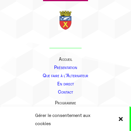
Accueil
Présentation
Que faire à l’Alternateur
En direct
Contact
Programme
Présentation
Gérer le consentement aux
Notre équipe
cookies
Aller plus loin