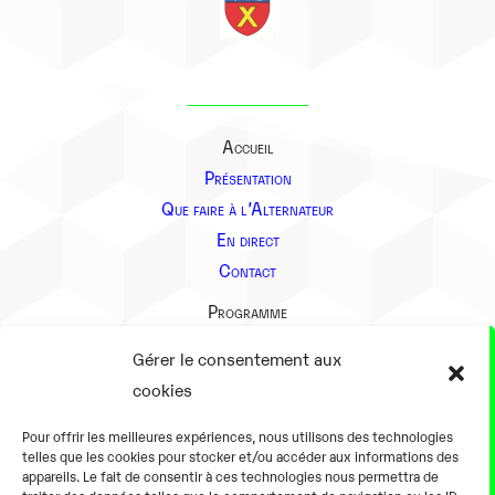
Accueil
Présentation
Que faire à l’Alternateur
En direct
Contact
Programme
Présentation
Gérer le consentement aux
Notre équipe
cookies
Aller plus loin
Pour offrir les meilleures expériences, nous utilisons des technologies
En pratique
telles que les cookies pour stocker et/ou accéder aux informations des
appareils. Le fait de consentir à ces technologies nous permettra de
Tarifs et horaires