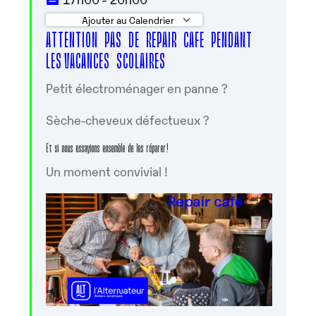
Ajouter au Calendrier
ATTENTION PAS DE REPAIR CAFE PENDANT
Télécharger ICS
Calendrier Googl
LES VACANCES SCOLAIRES
Petit électroménager en panne ?
Sèche-cheveux défectueux ?
Et si nous essayions ensemble de les réparer !
Un moment convivial !