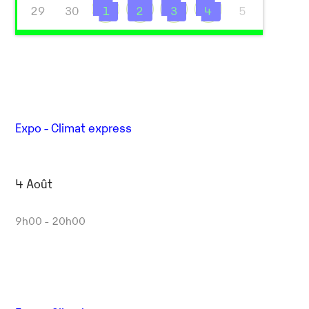
29
30
1
2
3
4
5
Expo - Climat express
4 Août
Outlook Live
9h00 - 20h00