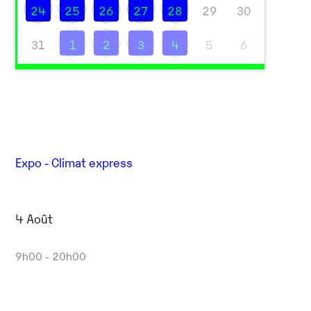
24
25
26
27
28
29
30
31
1
2
3
4
5
6
Expo - Climat express
Outlook Live
4 Août
9h00 - 20h00