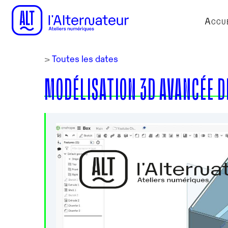
Accue
>
Toutes les dates
MODÉLISATION 3D AVANCÉE 