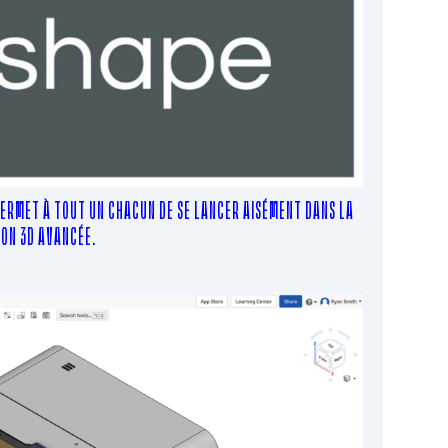
PERMET À TOUT UN CHACUN DE SE LANCER AISÉMENT DANS LA
ON 3D AVANCÉE.