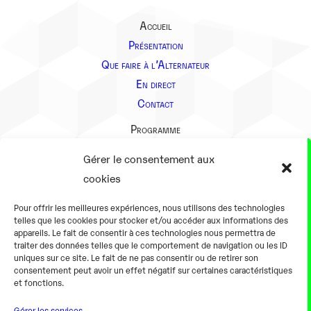
Accueil
Présentation
Que faire à l’Alternateur
En direct
Contact
Programme
Présentation
Gérer le consentement aux
Notre équipe
cookies
Aller plus loin
Pour offrir les meilleures expériences, nous utilisons des technologies
En pratique
telles que les cookies pour stocker et/ou accéder aux informations des
appareils. Le fait de consentir à ces technologies nous permettra de
Tarifs et horaires
traiter des données telles que le comportement de navigation ou les ID
Salles
uniques sur ce site. Le fait de ne pas consentir ou de retirer son
consentement peut avoir un effet négatif sur certaines caractéristiques
Équipements numériques
et fonctions.
Équipements traditionnels
Gérer les services