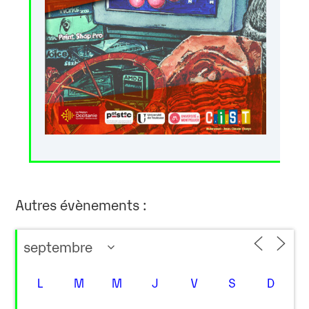
Autres évènements :
L
M
M
J
V
S
D