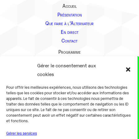
Accueil
Présentation
Que faire à l’Alternateur
En direct
Contact
Programme
Présentation
Gérer le consentement aux
Notre équipe
cookies
Aller plus loin
Pour offrir les meilleures expériences, nous utilisons des technologies
En pratique
telles que les cookies pour stocker et/ou accéder aux informations des
appareils. Le fait de consentir à ces technologies nous permettra de
Tarifs et horaires
traiter des données telles que le comportement de navigation ou les ID
Salles
uniques sur ce site. Le fait de ne pas consentir ou de retirer son
consentement peut avoir un effet négatif sur certaines caractéristiques
Équipements numériques
et fonctions.
Équipements traditionnels
Gérer les services
Pour les pro