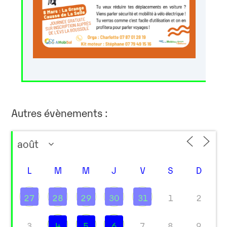
Autres évènements :
L
M
M
J
V
S
D
27
28
29
30
31
1
2
3
4
5
6
7
8
9