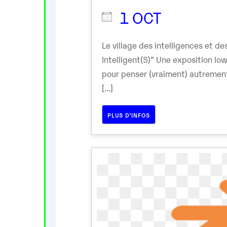
1 OCT
Le village des intelligences et 
Intelligent(S)” Une exposition lo
pour penser (vraiment) autremen
[...]
PLUS D’INFOS