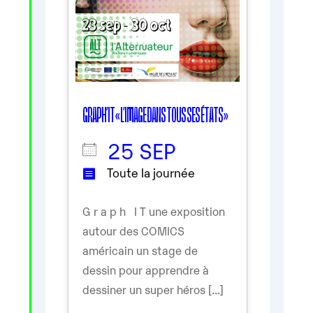
GRAPH’IT « L’IMAGE DANS TOUS SES ÉTATS »
25 SEP
Toute la journée
G r a p h I T une exposition
autour des COMICS
américain un stage de
dessin pour apprendre à
dessiner un super héros [...]