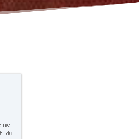
emier
t du