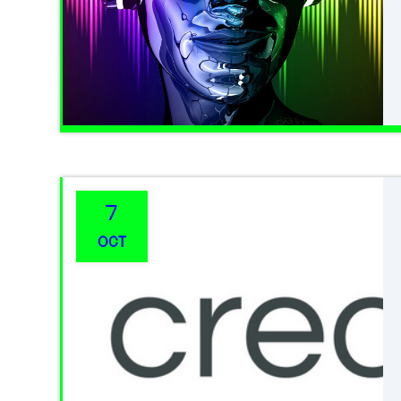
7
OCT