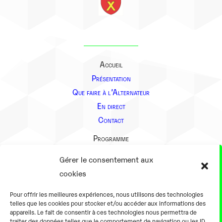
Accueil
Présentation
Que faire à l’Alternateur
En direct
Contact
Programme
Présentation
Gérer le consentement aux
Notre équipe
cookies
Aller plus loin
Pour offrir les meilleures expériences, nous utilisons des technologies
En pratique
telles que les cookies pour stocker et/ou accéder aux informations des
appareils. Le fait de consentir à ces technologies nous permettra de
Tarifs et horaires
traiter des données telles que le comportement de navigation ou les ID