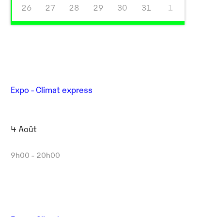
26
27
28
29
30
31
1
Expo - Climat express
4 Août
9h00 - 20h00