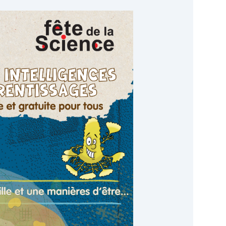
Google
iCalendar
Office 365