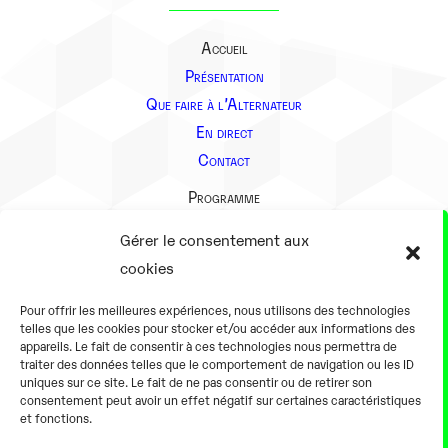
Accueil
Présentation
Que faire à l’Alternateur
En direct
Contact
Programme
Présentation
Gérer le consentement aux
Notre équipe
cookies
Aller plus loin
Pour offrir les meilleures expériences, nous utilisons des technologies
En pratique
telles que les cookies pour stocker et/ou accéder aux informations des
appareils. Le fait de consentir à ces technologies nous permettra de
Tarifs et horaires
traiter des données telles que le comportement de navigation ou les ID
Salles
uniques sur ce site. Le fait de ne pas consentir ou de retirer son
consentement peut avoir un effet négatif sur certaines caractéristiques
Équipements numériques
et fonctions.
Équipements traditionnels