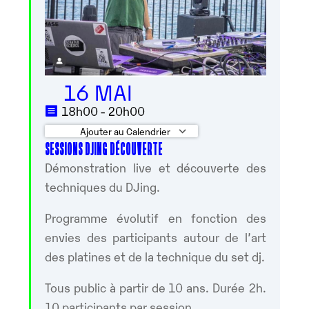
16 MAI
18h00 - 20h00
Ajouter au Calendrier
SESSIONS DJING DÉCOUVERTE
Télécharger ICS
Calendrier Google
Démonstration live et découverte des
techniques du DJing.
Programme évolutif en fonction des
envies des participants autour de l’art
des platines et de la technique du set dj.
Tous public à partir de 10 ans. Durée 2h.
10 participants par session.