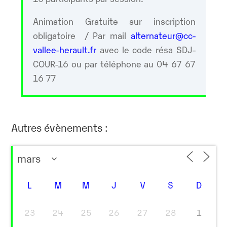
Animation Gratuite sur inscription
obligatoire / Par mail
alternateur@cc-
vallee-herault.fr
avec le code résa SDJ-
COUR-16 ou par téléphone au 04 67 67
16 77
Autres évènements :
L
M
M
J
V
S
D
23
24
25
26
27
28
1