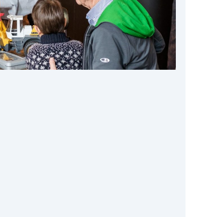
Google
iCalendar
Office 365