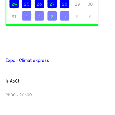
24
25
26
27
28
29
30
31
1
2
3
4
5
6
Expo - Climat express
Outlook Live
4 Août
9h00 - 20h00