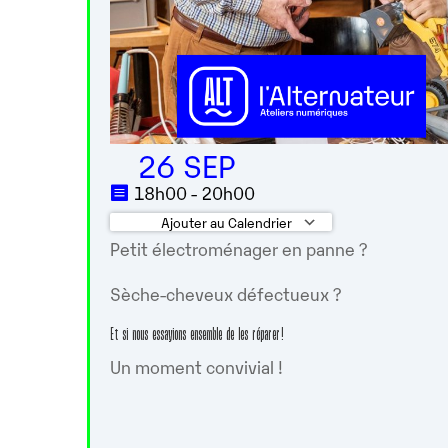
26 SEP
18h00 - 20h00
Ajouter au Calendrier
Petit électroménager en panne ?
Télécharger ICS
Calendrier 
Sèche-cheveux défectueux ?
Et si nous essayions ensemble de les réparer !
Un moment convivial !