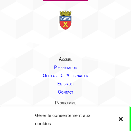
Accueil
Présentation
Que faire à l’Alternateur
En direct
Contact
Programme
Présentation
Gérer le consentement aux
Notre équipe
cookies
Aller plus loin