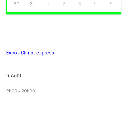
30
31
1
2
3
4
5
Expo - Climat express
4 Août
9h00 - 20h00