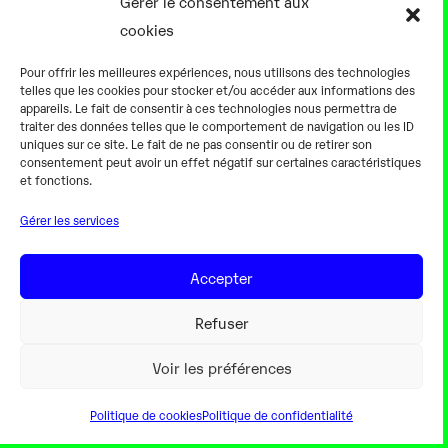
Gérer le consentement aux
Notre équipe
cookies
Aller plus loin
Pour offrir les meilleures expériences, nous utilisons des technologies
En pratique
telles que les cookies pour stocker et/ou accéder aux informations des
appareils. Le fait de consentir à ces technologies nous permettra de
Tarifs et horaires
traiter des données telles que le comportement de navigation ou les ID
Salles
uniques sur ce site. Le fait de ne pas consentir ou de retirer son
consentement peut avoir un effet négatif sur certaines caractéristiques
Équipements numériques
et fonctions.
Équipements traditionnels
Gérer les services
Pour les pro
Gaming
Accepter
Refuser
Mentions légales
Voir les préférences
Politique de cookies
Politique de confidentialité
Webdesign Colorinweb