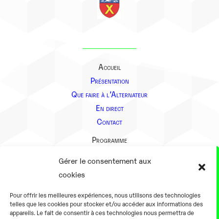
Accueil
Présentation
Que faire à l’Alternateur
En direct
Contact
Programme
Présentation
Gérer le consentement aux
Notre équipe
cookies
Aller plus loin
Pour offrir les meilleures expériences, nous utilisons des technologies
En pratique
telles que les cookies pour stocker et/ou accéder aux informations des
appareils. Le fait de consentir à ces technologies nous permettra de
Tarifs et horaires