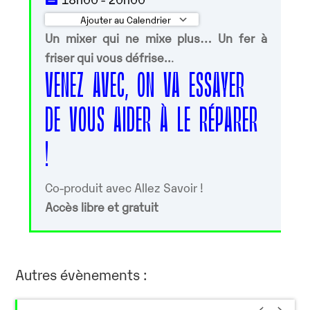
Ajouter au Calendrier
Un mixer qui ne mixe plus… Un fer à
Télécharger ICS
Calendrier Googl
friser qui vous défrise..
.
VENEZ AVEC, ON VA ESSAYER
DE VOUS AIDER À LE RÉPARER
!
Co-produit avec Allez Savoir !
Accès libre et gratuit
Autres évènements :