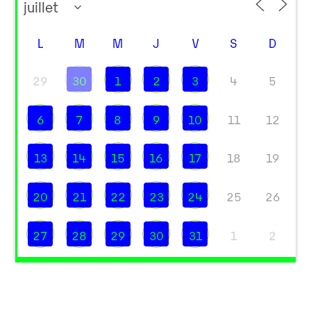
L
M
M
J
V
S
D
29
30
1
2
3
4
5
6
7
8
9
10
11
12
13
14
15
16
17
18
19
20
21
22
23
24
25
26
27
28
29
30
31
1
2