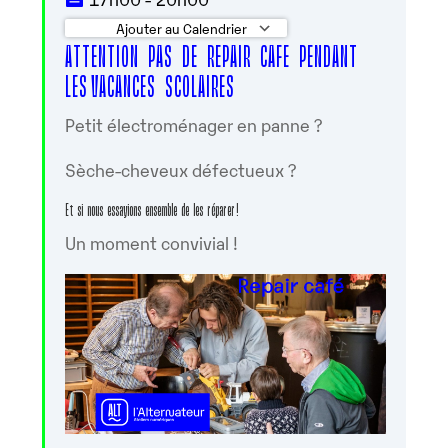
Ajouter au Calendrier
ATTENTION PAS DE REPAIR CAFE PENDANT
Télécharger ICS
Calendrier Google
LES VACANCES SCOLAIRES
Petit électroménager en panne ?
Sèche-cheveux défectueux ?
Et si nous essayions ensemble de les réparer !
Un moment convivial !