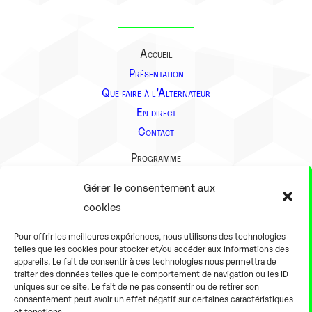
Accueil
Présentation
Que faire à l’Alternateur
En direct
Contact
Programme
Présentation
Gérer le consentement aux
Notre équipe
cookies
Aller plus loin
Pour offrir les meilleures expériences, nous utilisons des technologies
En pratique
telles que les cookies pour stocker et/ou accéder aux informations des
appareils. Le fait de consentir à ces technologies nous permettra de
Tarifs et horaires
traiter des données telles que le comportement de navigation ou les ID
Salles
uniques sur ce site. Le fait de ne pas consentir ou de retirer son
consentement peut avoir un effet négatif sur certaines caractéristiques
Équipements numériques
et fonctions.