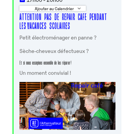
Ajouter au Calendrier
ATTENTION PAS DE REPAIR CAFE PENDANT
Télécharger ICS
Calendrier Googl
LES VACANCES SCOLAIRES
Petit électroménager en panne ?
Sèche-cheveux défectueux ?
Et si nous essayions ensemble de les réparer !
Un moment convivial !