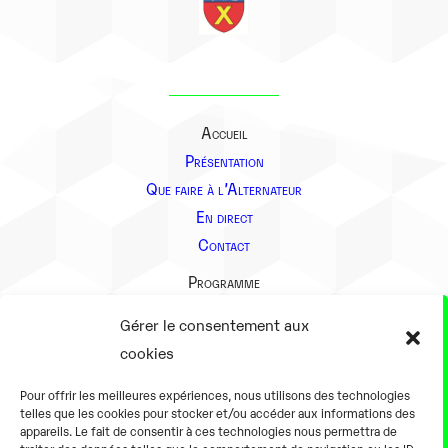
Accueil
Présentation
Que faire à l’Alternateur
En direct
Contact
Programme
Présentation
Gérer le consentement aux
Notre équipe
cookies
Aller plus loin
Pour offrir les meilleures expériences, nous utilisons des technologies
En pratique
telles que les cookies pour stocker et/ou accéder aux informations des
appareils. Le fait de consentir à ces technologies nous permettra de
Tarifs et horaires