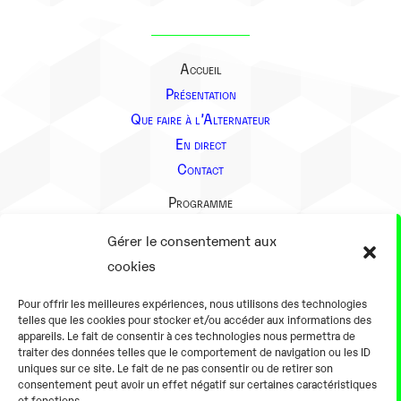
Accueil
Présentation
Que faire à l’Alternateur
En direct
Contact
Programme
Présentation
Gérer le consentement aux
Notre équipe
cookies
Aller plus loin
Pour offrir les meilleures expériences, nous utilisons des technologies
En pratique
telles que les cookies pour stocker et/ou accéder aux informations des
appareils. Le fait de consentir à ces technologies nous permettra de
Tarifs et horaires
traiter des données telles que le comportement de navigation ou les ID
Salles
uniques sur ce site. Le fait de ne pas consentir ou de retirer son
consentement peut avoir un effet négatif sur certaines caractéristiques
Équipements numériques
et fonctions.