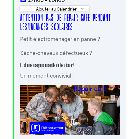
Ajouter au Calendrier
ATTENTION PAS DE REPAIR CAFE PENDANT
Télécharger ICS
Calendrier Google
LES VACANCES SCOLAIRES
Petit électroménager en panne ?
Sèche-cheveux défectueux ?
Et si nous essayions ensemble de les réparer !
Un moment convivial !