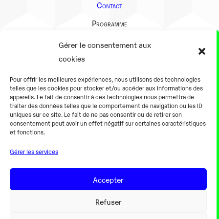
Contact
Programme
Présentation
Gérer le consentement aux
Notre équipe
cookies
Aller plus loin
Pour offrir les meilleures expériences, nous utilisons des technologies
En pratique
telles que les cookies pour stocker et/ou accéder aux informations des
appareils. Le fait de consentir à ces technologies nous permettra de
Tarifs et horaires
traiter des données telles que le comportement de navigation ou les ID
Salles
uniques sur ce site. Le fait de ne pas consentir ou de retirer son
consentement peut avoir un effet négatif sur certaines caractéristiques
Équipements numériques
et fonctions.
Équipements traditionnels
Gérer les services
Pour les pro
Gaming
Accepter
Refuser