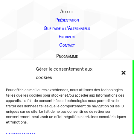
Accueil
Présentation
Que faire à l’Alternateur
En direct
Contact
Programme
Présentation
Gérer le consentement aux
Notre équipe
cookies
Aller plus loin
Pour offrir les meilleures expériences, nous utilisons des technologies
En pratique
telles que les cookies pour stocker et/ou accéder aux informations des
appareils. Le fait de consentir à ces technologies nous permettra de
Tarifs et horaires
traiter des données telles que le comportement de navigation ou les ID
Salles
uniques sur ce site. Le fait de ne pas consentir ou de retirer son
consentement peut avoir un effet négatif sur certaines caractéristiques
Équipements numériques
et fonctions.
Équipements traditionnels
Gérer les services