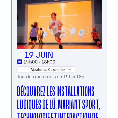
19 JUIN
14h00 - 18h00
Ajouter au Calendrier
Tous les mercredis de 14h à 18h
Télécharger ICS
Calendrier Googl
DÉCOUVREZ LES INSTALLATIONS
LUDIQUES DE LÜ, MARIANT SPORT,
TECHNOLOGIE ET INTERACTION DE