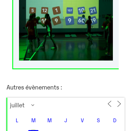
Autres évènements :
L
M
M
J
V
S
D