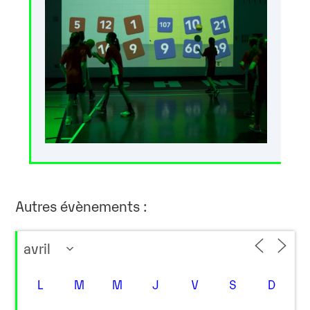
Autres évènements :
L
M
M
J
V
S
D