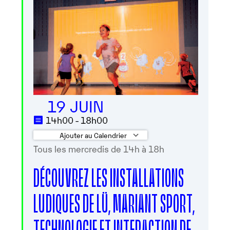
19 JUIN
14h00 - 18h00
Ajouter au Calendrier
Tous les mercredis de 14h à 18h
Télécharger ICS
Calendrier Googl
DÉCOUVREZ LES INSTALLATIONS
LUDIQUES DE LÜ, MARIANT SPORT,
TECHNOLOGIE ET INTERACTION DE