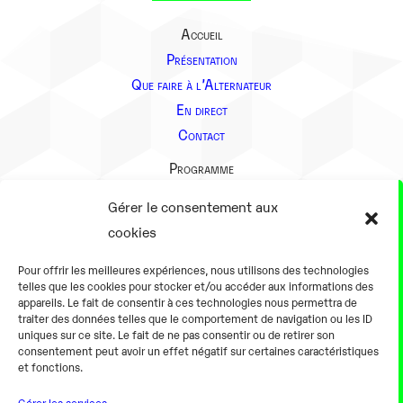
Accueil
Présentation
Que faire à l’Alternateur
En direct
Contact
Programme
Présentation
Gérer le consentement aux
Notre équipe
cookies
Aller plus loin
Pour offrir les meilleures expériences, nous utilisons des technologies
En pratique
telles que les cookies pour stocker et/ou accéder aux informations des
appareils. Le fait de consentir à ces technologies nous permettra de
Tarifs et horaires
traiter des données telles que le comportement de navigation ou les ID
Salles
uniques sur ce site. Le fait de ne pas consentir ou de retirer son
consentement peut avoir un effet négatif sur certaines caractéristiques
Équipements numériques
et fonctions.
Équipements traditionnels
Gérer les services