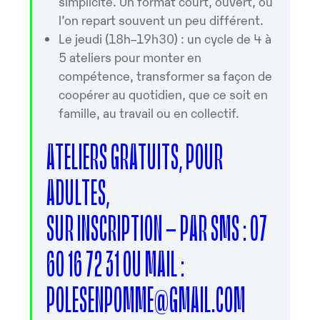
simplicité. Un format court, ouvert, où
l’on repart souvent un peu différent.
Le jeudi (18h–19h30) : un cycle de 4 à
5 ateliers pour monter en
compétence, transformer sa façon de
coopérer au quotidien, que ce soit en
famille, au travail ou en collectif.
ATELIERS GRATUITS, POUR
ADULTES,
SUR INSCRIPTION – PAR SMS : 07
60 16 72 31 OU MAIL :
POLESENPOMME@GMAIL.COM