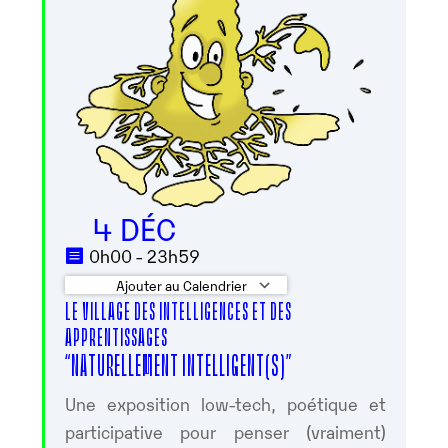
4 DÉC
0h00 - 23h59
Ajouter au Calendrier
LE VILLAGE DES INTELLIGENCES ET DES
Télécharger ICS
Calendrier Googl
APPRENTISSAGES
“NATURELLEMENT INTELLIGENT(S)”
Une exposition low-tech, poétique et
participative pour penser (vraiment)