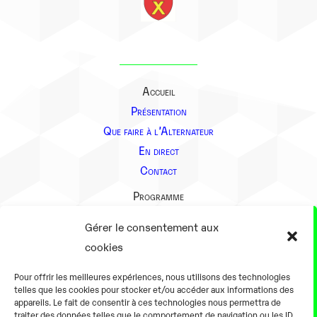
Accueil
Présentation
Que faire à l’Alternateur
En direct
Contact
Programme
Présentation
Gérer le consentement aux
Notre équipe
cookies
Aller plus loin
Pour offrir les meilleures expériences, nous utilisons des technologies
En pratique
telles que les cookies pour stocker et/ou accéder aux informations des
appareils. Le fait de consentir à ces technologies nous permettra de
Tarifs et horaires
traiter des données telles que le comportement de navigation ou les ID