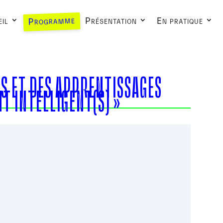
Programme
il
Présentation
En pratique
ES ET DES APPRENTISSAGES
T INTELLIGENT(S) »