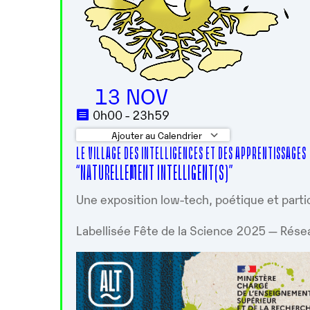
13 NOV
0h00 - 23h59
Ajouter au Calendrier
LE VILLAGE DES INTELLIGENCES ET DES APPRENTISSAGES
Télécharger ICS
Calendrier 
“NATURELLEMENT INTELLIGENT(S)”
Une exposition low-tech, poétique et parti
Labellisée Fête de la Science 2025 — Rése