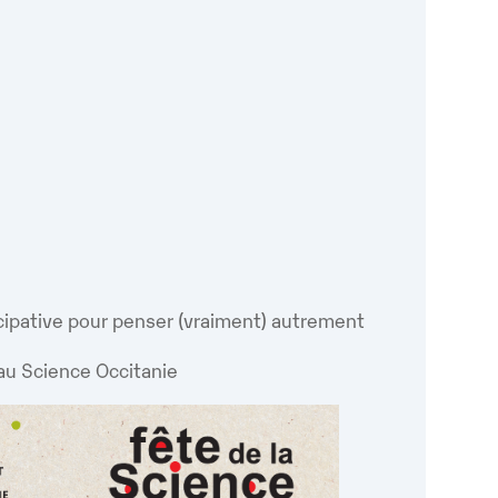
Google
iCalendar
Office 365
cipative pour penser (vraiment) autrement
au Science Occitanie