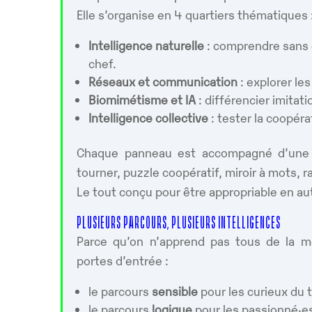
Elle s’organise en 4 quartiers thématiques 
Intelligence naturelle
: comprendre sans 
chef.
Réseaux et communication
: explorer le
Biomimétisme et IA
: différencier imitati
Intelligence collective
: tester la coopéra
Chaque panneau est accompagné d’une st
tourner, puzzle coopératif, miroir à mots, 
Le tout conçu pour être appropriable en au
PLUSIEURS PARCOURS, PLUSIEURS INTELLIGENCES
Parce qu’on n’apprend pas tous de la mê
portes d’entrée :
le parcours
sensible
pour les curieux du
le parcours
logique
pour les passionné·e