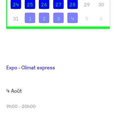
24
25
26
27
28
29
30
31
1
2
3
4
5
6
Outlook Live
Expo - Climat express
4 Août
9h00 - 20h00