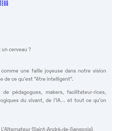
ATEUR
nt un cerveau ?
comme une faille joyeuse dans notre vision
e de ce qu’est “être intelligent”.
f de pédagogues, makers, facilitateur·rices,
s logiques du vivant, de l’IA… et tout ce qu’on
à L’Alternateur (Saint-André-de-Sangonis).