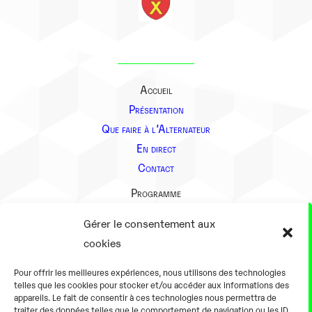
Accueil
Présentation
Que faire à l’Alternateur
En direct
Contact
Programme
Présentation
Gérer le consentement aux
Notre équipe
cookies
Aller plus loin
Pour offrir les meilleures expériences, nous utilisons des technologies
En pratique
telles que les cookies pour stocker et/ou accéder aux informations des
appareils. Le fait de consentir à ces technologies nous permettra de
Tarifs et horaires
traiter des données telles que le comportement de navigation ou les ID