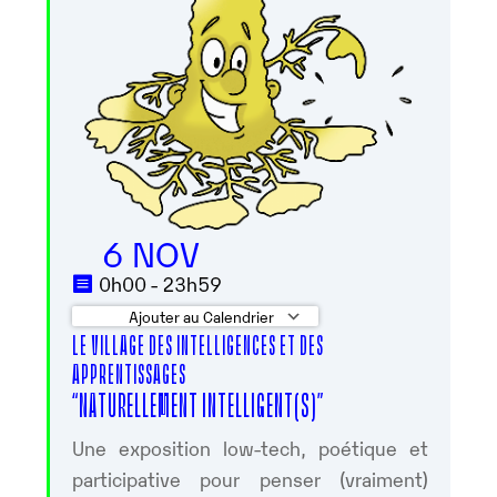
6 NOV
0h00 - 23h59
Ajouter au Calendrier
LE VILLAGE DES INTELLIGENCES ET DES
Télécharger ICS
Calendrier Google
APPRENTISSAGES
“NATURELLEMENT INTELLIGENT(S)”
Une exposition low-tech, poétique et
participative pour penser (vraiment)