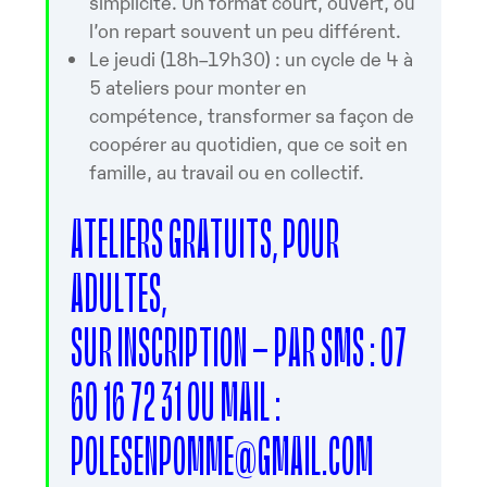
simplicité. Un format court, ouvert, où
l’on repart souvent un peu différent.
Le jeudi (18h–19h30) : un cycle de 4 à
5 ateliers pour monter en
compétence, transformer sa façon de
coopérer au quotidien, que ce soit en
famille, au travail ou en collectif.
ATELIERS GRATUITS, POUR
ADULTES,
SUR INSCRIPTION – PAR SMS : 07
60 16 72 31 OU MAIL :
POLESENPOMME@GMAIL.COM