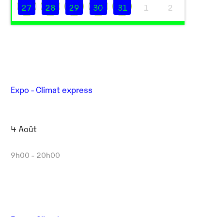
27
28
29
30
31
1
2
Expo - Climat express
Outlook Live
4 Août
9h00 - 20h00