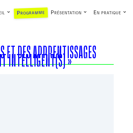
Programme
il
Présentation
En pratique
ES ET DES APPRENTISSAGES
T INTELLIGENT(S) »