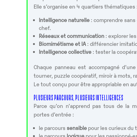
Elle s’organise en 4 quartiers thématiques 
Intelligence naturelle
: comprendre sans 
chef.
Réseaux et communication
: explorer le
Biomimétisme et IA
: différencier imitati
Intelligence collective
: tester la coopéra
Chaque panneau est accompagné d’une st
tourner, puzzle coopératif, miroir à mots, 
Le tout conçu pour être appropriable en au
PLUSIEURS PARCOURS, PLUSIEURS INTELLIGENCES
Parce qu’on n’apprend pas tous de la mê
portes d’entrée :
le parcours
sensible
pour les curieux du
le parcours
logique
pour les passionné·e