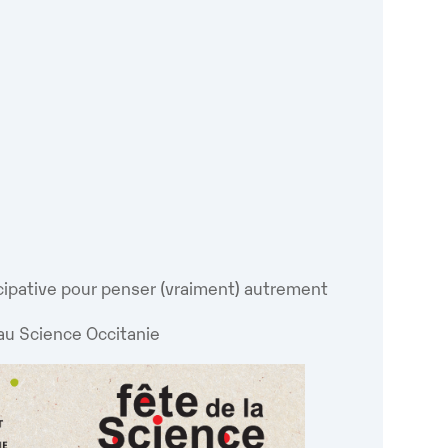
Google
iCalendar
Office 365
cipative pour penser (vraiment) autrement
au Science Occitanie