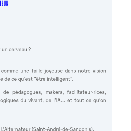
ATEUR
nt un cerveau ?
comme une faille joyeuse dans notre vision
e de ce qu’est “être intelligent”.
f de pédagogues, makers, facilitateur·rices,
s logiques du vivant, de l’IA… et tout ce qu’on
à L’Alternateur (Saint-André-de-Sangonis).