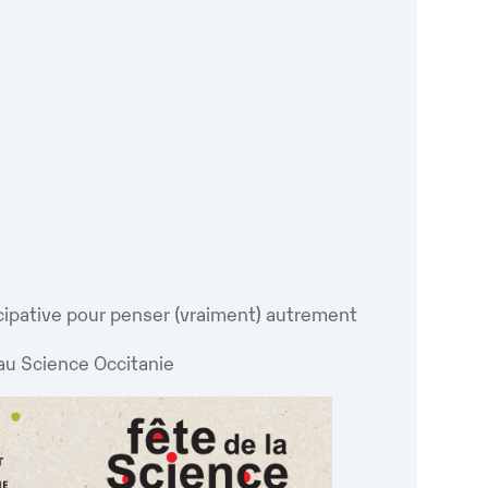
Google
iCalendar
Office 365
cipative pour penser (vraiment) autrement
au Science Occitanie