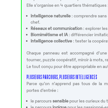
Elle s’organise en 4 quartiers thématiques 
Intelligence naturelle
: comprendre sans 
chef.
Réseaux et communication
: explorer le
Biomimétisme et IA
: différencier imitati
Intelligence collective
: tester la coopéra
Chaque panneau est accompagné d’une st
tourner, puzzle coopératif, miroir à mots, 
Le tout conçu pour être appropriable en au
PLUSIEURS PARCOURS, PLUSIEURS INTELLIGENCES
Parce qu’on n’apprend pas tous de la mê
portes d’entrée :
le parcours
sensible
pour les curieux du
le parcours
logique
pour les passionné·e