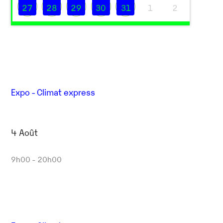
27
28
29
30
31
1
2
Expo - Climat express
Outlook Live
4 Août
9h00 - 20h00