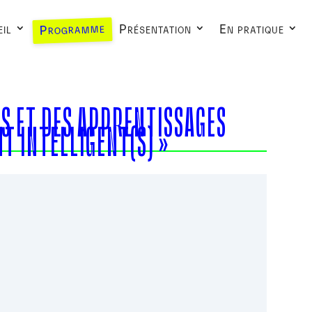
Programme
il
Présentation
En pratique
ES ET DES APPRENTISSAGES
T INTELLIGENT(S) »