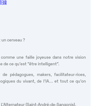
ATEUR
nt un cerveau ?
comme une faille joyeuse dans notre vision
e de ce qu’est “être intelligent”.
f de pédagogues, makers, facilitateur·rices,
s logiques du vivant, de l’IA… et tout ce qu’on
à L’Alternateur (Saint-André-de-Sangonis).