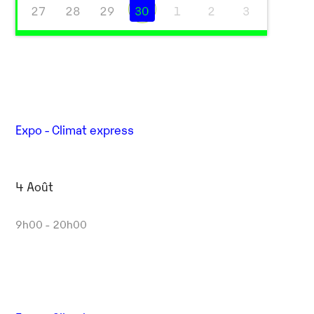
27
28
29
30
1
2
3
Expo - Climat express
4 Août
9h00 - 20h00