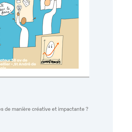
es de manière créative et impactante ?
Google
iCalendar
Office 365