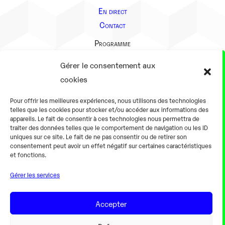
En direct
Contact
Programme
Présentation
Gérer le consentement aux
Notre équipe
cookies
Aller plus loin
Pour offrir les meilleures expériences, nous utilisons des technologies
En pratique
telles que les cookies pour stocker et/ou accéder aux informations des
appareils. Le fait de consentir à ces technologies nous permettra de
Tarifs et horaires
traiter des données telles que le comportement de navigation ou les ID
Salles
uniques sur ce site. Le fait de ne pas consentir ou de retirer son
consentement peut avoir un effet négatif sur certaines caractéristiques
Équipements numériques
et fonctions.
Équipements traditionnels
Gérer les services
Pour les pro
Gaming
Accepter