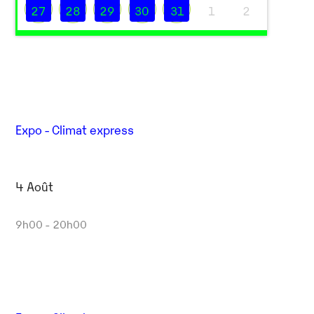
27
28
29
30
31
1
2
Expo - Climat express
4 Août
Outlook Live
9h00 - 20h00