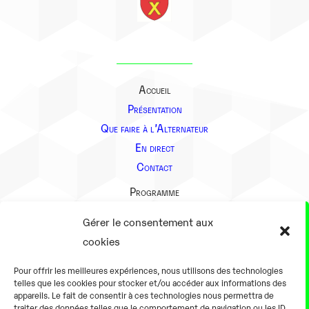
Accueil
Présentation
Que faire à l’Alternateur
En direct
Contact
Programme
Présentation
Gérer le consentement aux
Notre équipe
cookies
Aller plus loin
Pour offrir les meilleures expériences, nous utilisons des technologies
En pratique
telles que les cookies pour stocker et/ou accéder aux informations des
appareils. Le fait de consentir à ces technologies nous permettra de
Tarifs et horaires
traiter des données telles que le comportement de navigation ou les ID