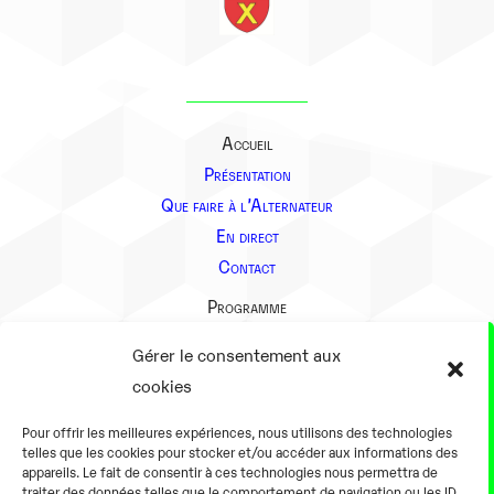
Accueil
Présentation
Que faire à l’Alternateur
En direct
Contact
Programme
Présentation
Gérer le consentement aux
Notre équipe
cookies
Aller plus loin
Pour offrir les meilleures expériences, nous utilisons des technologies
En pratique
telles que les cookies pour stocker et/ou accéder aux informations des
appareils. Le fait de consentir à ces technologies nous permettra de
Tarifs et horaires
traiter des données telles que le comportement de navigation ou les ID