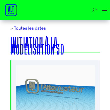
>
Toutes les dates
INITIATION À LA
MODÉLISATION 3D