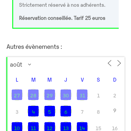
Strictement réservé à nos adhérents.
Réservation conseillée. Tarif 25 euros
Autres évènements :
L
M
M
J
V
S
D
27
28
29
30
31
1
2
9
3
4
5
6
7
8
10
11
12
13
14
15
16