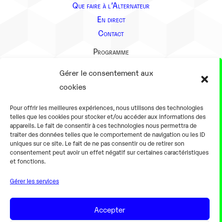
Que faire à l’Alternateur
En direct
Contact
Programme
Présentation
Gérer le consentement aux
Notre équipe
cookies
Aller plus loin
Pour offrir les meilleures expériences, nous utilisons des technologies
En pratique
telles que les cookies pour stocker et/ou accéder aux informations des
appareils. Le fait de consentir à ces technologies nous permettra de
Tarifs et horaires
traiter des données telles que le comportement de navigation ou les ID
Salles
uniques sur ce site. Le fait de ne pas consentir ou de retirer son
consentement peut avoir un effet négatif sur certaines caractéristiques
Équipements numériques
et fonctions.
Équipements traditionnels
Gérer les services
Pour les pro
Gaming
Accepter