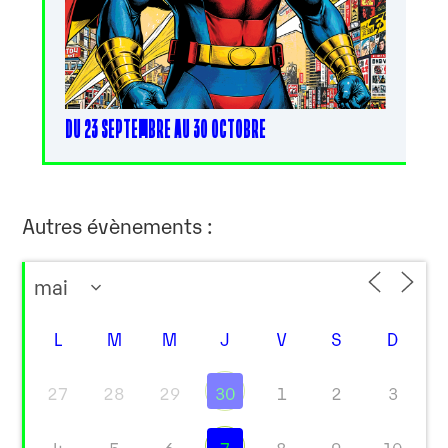
DU 23 SEPTEMBRE AU 30 OCTOBRE
Autres évènements :
L
M
M
J
V
S
D
27
28
29
30
1
2
3