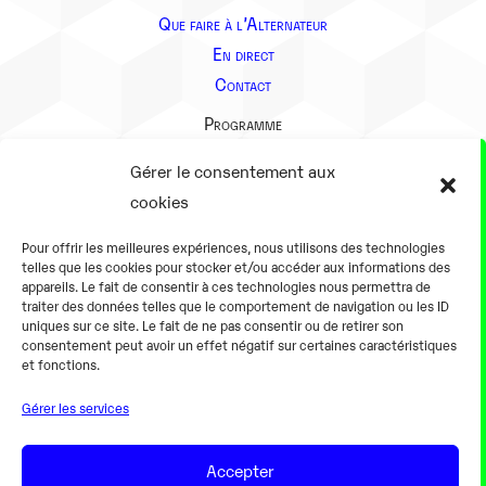
Que faire à l’Alternateur
En direct
Contact
Programme
Présentation
Gérer le consentement aux
Notre équipe
cookies
Aller plus loin
Pour offrir les meilleures expériences, nous utilisons des technologies
En pratique
telles que les cookies pour stocker et/ou accéder aux informations des
appareils. Le fait de consentir à ces technologies nous permettra de
Tarifs et horaires
traiter des données telles que le comportement de navigation ou les ID
Salles
uniques sur ce site. Le fait de ne pas consentir ou de retirer son
consentement peut avoir un effet négatif sur certaines caractéristiques
Équipements numériques
et fonctions.
Équipements traditionnels
Gérer les services
Pour les pro
Gaming
Accepter