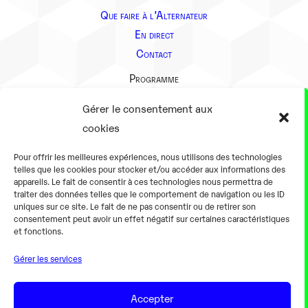
Que faire à l’Alternateur
En direct
Contact
Programme
Présentation
Gérer le consentement aux
Notre équipe
cookies
Aller plus loin
Pour offrir les meilleures expériences, nous utilisons des technologies
En pratique
telles que les cookies pour stocker et/ou accéder aux informations des
appareils. Le fait de consentir à ces technologies nous permettra de
Tarifs et horaires
traiter des données telles que le comportement de navigation ou les ID
Salles
uniques sur ce site. Le fait de ne pas consentir ou de retirer son
consentement peut avoir un effet négatif sur certaines caractéristiques
Équipements numériques
et fonctions.
Équipements traditionnels
Gérer les services
Pour les pro
Gaming
Accepter