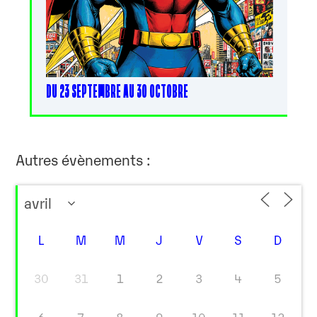
DU 23 SEPTEMBRE AU 30 OCTOBRE
Autres évènements :
L
M
M
J
V
S
D
30
31
1
2
3
4
5